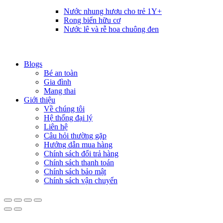
Nước nhung hươu cho trẻ 1Y+
Rong biển hữu cơ
Nước lê và rễ hoa chuông đen
Blogs
Bé an toàn
Gia đình
Mang thai
Giới thiệu
Về chúng tôi
Hệ thống đại lý
Liên hệ
Câu hỏi thường gặp
Hướng dẫn mua hàng
Chính sách đổi trả hàng
Chính sách thanh toán
Chính sách bảo mật
Chính sách vận chuyển