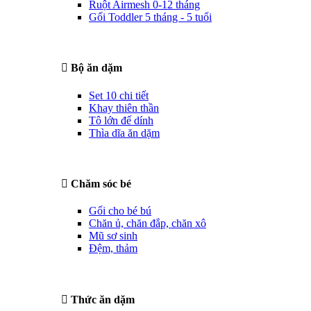
Ruột Airmesh 0-12 tháng
Gối Toddler 5 tháng - 5 tuổi
Bộ ăn dặm
Set 10 chi tiết
Khay thiên thần
Tô lớn đế dính
Thìa dĩa ăn dặm
Chăm sóc bé
Gối cho bé bú
Chăn ủ, chăn đắp, chăn xô
Mũ sơ sinh
Đệm, thảm
Thức ăn dặm