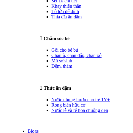
Set 10 chi tiết
Khay thiên thần
Tô lớn đế dính
Thìa dĩa ăn dặm
Chăm sóc bé
Gối cho bé bú
Chăn ủ, chăn đắp, chăn xô
Mũ sơ sinh
Đệm, thảm
Thức ăn dặm
Nước nhung hươu cho trẻ 1Y+
Rong biển hữu cơ
Nước lê và rễ hoa chuông đen
Blogs