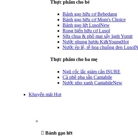
Thực phẩm cho bé
Bánh gạo hữu cơ Bebedang
Bánh gạo hữu cơ Mom's Choice
Bánh gạo lứt Lusol
New
Rong biển hữu cơ Lusol
Sữa chua & phô mai sấy lạnh Yomit
Nước nhung hươu Ki&Young
Hot
Nước ép lê, rễ hoa chuông đen Lusol
Thực phẩm cho ba mẹ
Ngũ cốc lắc giảm cân ISURE
Cà phê pha sẵn Cantabile
Nước nho xanh Cantabile
New
Khuyến mãi Hot
Bánh gạo lứt