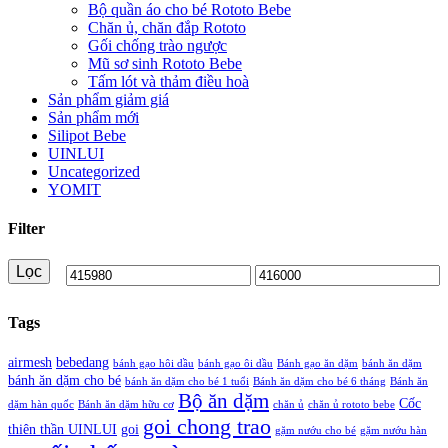
Bộ quần áo cho bé Rototo Bebe
Chăn ủ, chăn đắp Rototo
Gối chống trào ngược
Mũ sơ sinh Rototo Bebe
Tấm lót và thảm điều hoà
Sản phẩm giảm giá
Sản phẩm mới
Silipot Bebe
UINLUI
Uncategorized
YOMIT
Filter
Lọc
Giá
Giá
thấp
cao
Tags
nhất
nhất
airmesh
bebedang
bánh gạo hôi dầu
bánh gạo ôi dầu
Bánh gạo ăn dặm
bánh ăn dặm
bánh ăn dặm cho bé
bánh ăn dặm cho bé 1 tuổi
Bánh ăn dặm cho bé 6 tháng
Bánh ăn
Bộ ăn dặm
Cốc
dặm hàn quốc
Bánh ăn dặm hữu cơ
chăn ủ
chăn ủ rototo bebe
goi chong trao
thiên thần UINLUI
goi
gặm nướu cho bé
gặm nướu hàn