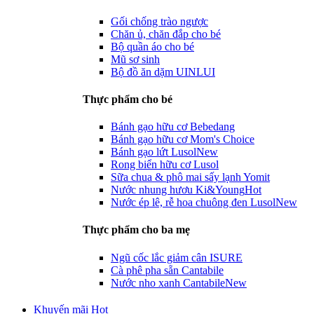
Gối chống trào ngược
Chăn ủ, chăn đắp cho bé
Bộ quần áo cho bé
Mũ sơ sinh
Bộ đồ ăn dặm UINLUI
Thực phẩm cho bé
Bánh gạo hữu cơ Bebedang
Bánh gạo hữu cơ Mom's Choice
Bánh gạo lứt Lusol
New
Rong biển hữu cơ Lusol
Sữa chua & phô mai sấy lạnh Yomit
Nước nhung hươu Ki&Young
Hot
Nước ép lê, rễ hoa chuông đen Lusol
New
Thực phẩm cho ba mẹ
Ngũ cốc lắc giảm cân ISURE
Cà phê pha sẵn Cantabile
Nước nho xanh Cantabile
New
Khuyến mãi Hot