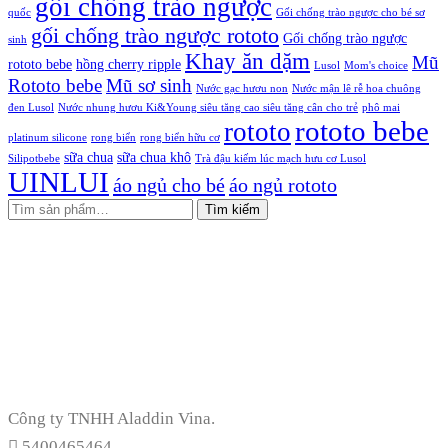
gối chống trào ngược
quốc
Gối chống trào ngược cho bé sơ
gối chống trào ngược rototo
Gối chống trào ngược
sinh
Khay ăn dặm
Mũ
rototo bebe
hồng cherry ripple
Lusol
Mom's choice
Rototo bebe
Mũ sơ sinh
Nước gạc hươu non
Nước mận lê rễ hoa chuông
đen Lusol
Nước nhung hươu Ki&Young siêu tăng cao siêu tăng cân cho trẻ
phô mai
rototo bebe
rototo
platinum silicone
rong biển
rong biển hữu cơ
sữa chua
sữa chua khô
Silipotbebe
Trà đậu kiếm lúc mạch hưu cơ Lusol
UINLUI
áo ngủ cho bé
áo ngủ rototo
Tìm
Tìm kiếm
kiếm:
Công ty TNHH Aladdin Vina.
5400465464