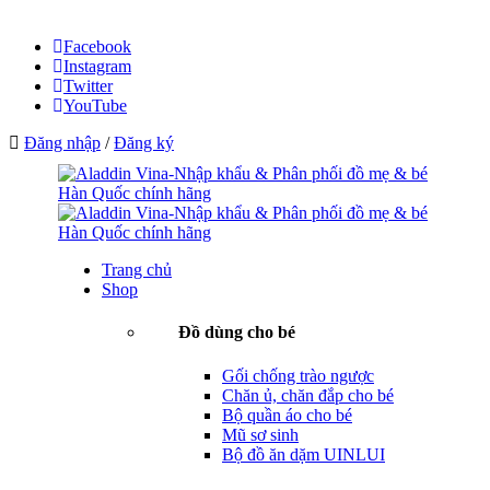
Facebook
Instagram
Twitter
YouTube
Đăng nhập
/
Đăng ký
Trang chủ
Shop
Đồ dùng cho bé
Gối chống trào ngược
Chăn ủ, chăn đắp cho bé
Bộ quần áo cho bé
Mũ sơ sinh
Bộ đồ ăn dặm UINLUI