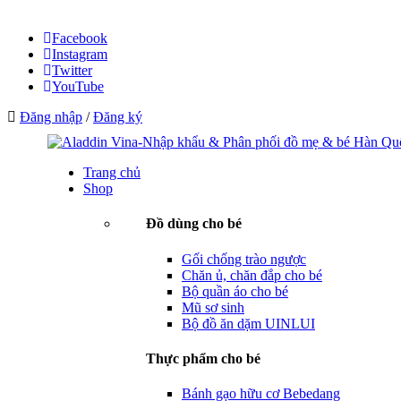
Facebook
Instagram
Twitter
YouTube
Đăng nhập
/
Đăng ký
Trang chủ
Shop
Đồ dùng cho bé
Gối chống trào ngược
Chăn ủ, chăn đắp cho bé
Bộ quần áo cho bé
Mũ sơ sinh
Bộ đồ ăn dặm UINLUI
Thực phẩm cho bé
Bánh gạo hữu cơ Bebedang