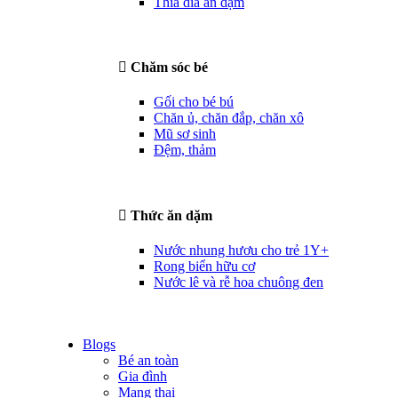
Thìa dĩa ăn dặm
Chăm sóc bé
Gối cho bé bú
Chăn ủ, chăn đắp, chăn xô
Mũ sơ sinh
Đệm, thảm
Thức ăn dặm
Nước nhung hươu cho trẻ 1Y+
Rong biển hữu cơ
Nước lê và rễ hoa chuông đen
Blogs
Bé an toàn
Gia đình
Mang thai