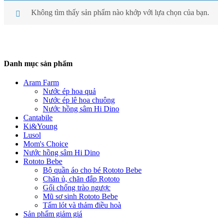
Không tìm thấy sản phẩm nào khớp với lựa chọn của bạn.
Danh mục sản phẩm
Aram Farm
Nước ép hoa quả
Nước ép lê hoa chuông
Nước hồng sâm Hi Dino
Cantabile
Ki&Young
Lusol
Mom's Choice
Nước hồng sâm Hi Dino
Rototo Bebe
Bộ quần áo cho bé Rototo Bebe
Chăn ủ, chăn đắp Rototo
Gối chống trào ngược
Mũ sơ sinh Rototo Bebe
Tấm lót và thảm điều hoà
Sản phẩm giảm giá