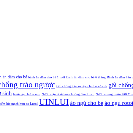
h ăn dặm cho bé
bánh ăn dặm cho bé 1 tuổi
Bánh ăn dặm cho bé 6 tháng
Bánh ăn dặm hàn 
chống trào ngược
gối chống
Gối chống trào ngược cho bé sơ sinh
 sinh
Nước gạc hươu non
Nước mận lê rễ hoa chuông đen Lusol
Nước nhung hươu Ki&Young 
UINLUI
áo ngủ cho bé
áo ngủ roto
kiếm lúc mạch hưu cơ Lusol