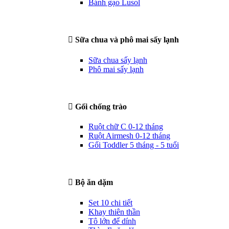
Bánh gạo Lusol
Sữa chua và phô mai sấy lạnh
Sữa chua sấy lạnh
Phô mai sấy lạnh
Gối chống trào
Ruột chữ C 0-12 tháng
Ruột Airmesh 0-12 tháng
Gối Toddler 5 tháng - 5 tuổi
Bộ ăn dặm
Set 10 chi tiết
Khay thiên thần
Tô lớn đế dính