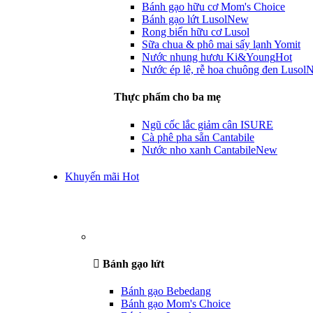
Bánh gạo hữu cơ Mom's Choice
Bánh gạo lứt Lusol
New
Rong biển hữu cơ Lusol
Sữa chua & phô mai sấy lạnh Yomit
Nước nhung hươu Ki&Young
Hot
Nước ép lê, rễ hoa chuông đen Lusol
Thực phẩm cho ba mẹ
Ngũ cốc lắc giảm cân ISURE
Cà phê pha sẵn Cantabile
Nước nho xanh Cantabile
New
Khuyến mãi Hot
Bánh gạo lứt
Bánh gạo Bebedang
Bánh gạo Mom's Choice