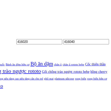
Bộ ăn dặm
Cốc thiên thần
quốc
Bánh ăn dặm hữu cơ
chăn ủ
chăn ủ rototo bebe
 trào ngược rototo
Gối chống trào ngược rototo bebe
hồng cherry
siêu tăng cao siêu tăng cân cho trẻ
phô mai
platinum silicone
rong biển
rong biển hữu cơ
to