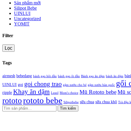
Sản phẩm mới
Silipot Bebe
UINLUI
Uncategorized
YOMIT
Filter
Lọc
Tags
airmesh
bebedang
bán
bánh gạo hôi dầu
bánh gạo ôi dầu
Bánh gạo ăn dặm
bánh ăn dặm
gối 
goi chong trao
UINLUI
goi
gặm nướu cho bé
gặm nướu hàn quốc
Khay ăn dặm
Mũ Rototo bebe
Mũ sơ
ripple
Lusol
Mom's choice
rototo bebe
rototo
sữa chua
sữa chua khô
Silipotbebe
Trà đậu 
Tìm kiếm