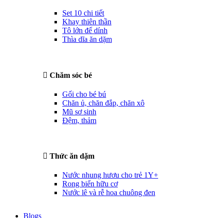
Set 10 chi tiết
Khay thiên thần
Tô lớn đế dính
Thìa dĩa ăn dặm
Chăm sóc bé
Gối cho bé bú
Chăn ủ, chăn đắp, chăn xô
Mũ sơ sinh
Đệm, thảm
Thức ăn dặm
Nước nhung hươu cho trẻ 1Y+
Rong biển hữu cơ
Nước lê và rễ hoa chuông đen
Blogs