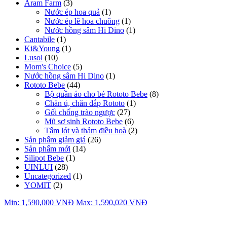
Aram Farm
(3)
Nước ép hoa quả
(1)
Nước ép lê hoa chuông
(1)
Nước hồng sâm Hi Dino
(1)
Cantabile
(1)
Ki&Young
(1)
Lusol
(10)
Mom's Choice
(5)
Nước hồng sâm Hi Dino
(1)
Rototo Bebe
(44)
Bộ quần áo cho bé Rototo Bebe
(8)
Chăn ủ, chăn đắp Rototo
(1)
Gối chống trào ngược
(27)
Mũ sơ sinh Rototo Bebe
(6)
Tấm lót và thảm điều hoà
(2)
Sản phẩm giảm giá
(26)
Sản phẩm mới
(14)
Silipot Bebe
(1)
UINLUI
(28)
Uncategorized
(1)
YOMIT
(2)
Min:
1,590,000
VNĐ
Max:
1,590,020
VNĐ