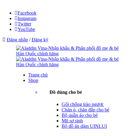
Facebook
Instagram
Twitter
YouTube
Đăng nhập
/
Đăng ký
Trang chủ
Shop
Đồ dùng cho bé
Gối chống trào ngược
Chăn ủ, chăn đắp cho bé
Bộ quần áo cho bé
Mũ sơ sinh
Bộ đồ ăn dặm UINLUI