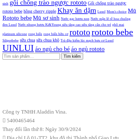
gối chống trào ngược rototo
Gối chống trào ngược
sinh
Khay ăn dặm
Mũ
rototo bebe
hồng cherry ripple
Lusol
Mom's choice
Rototo bebe
Mũ sơ sinh
Nước gạc hươu non
Nước mận lê rễ hoa chuông
đen Lusol
Nước nhung hươu Ki&Young siêu tăng cao siêu tăng cân cho trẻ
phô mai
rototo bebe
rototo
platinum silicone
rong biển
rong biển hữu cơ
sữa chua
sữa chua khô
Silipotbebe
Trà đậu kiếm lúc mạch hưu cơ Lusol
UINLUI
áo ngủ cho bé
áo ngủ rototo
Tìm
Tìm kiếm
kiếm:
Công ty TNHH Aladdin Vina.
5400465464
Thay đổi lần thứ 8: Ngày 30/9/2024
Địa chỉ
Lô 01-TT2, khu đô thị Thành phố Giao Lưu,