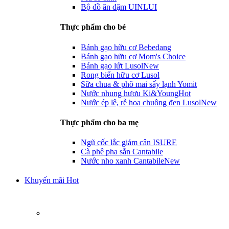
Bộ đồ ăn dặm UINLUI
Thực phẩm cho bé
Bánh gạo hữu cơ Bebedang
Bánh gạo hữu cơ Mom's Choice
Bánh gạo lứt Lusol
New
Rong biển hữu cơ Lusol
Sữa chua & phô mai sấy lạnh Yomit
Nước nhung hươu Ki&Young
Hot
Nước ép lê, rễ hoa chuông đen Lusol
New
Thực phẩm cho ba mẹ
Ngũ cốc lắc giảm cân ISURE
Cà phê pha sẵn Cantabile
Nước nho xanh Cantabile
New
Khuyến mãi Hot