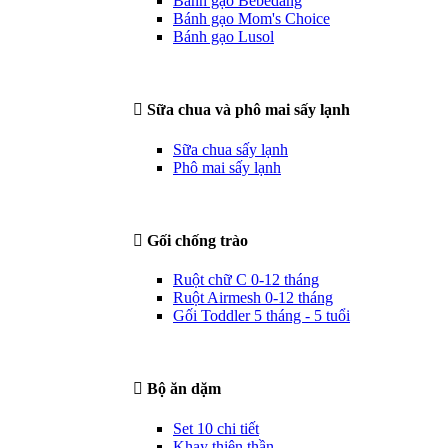
Bánh gạo Bebedang
Bánh gạo Mom's Choice
Bánh gạo Lusol
Sữa chua và phô mai sấy lạnh
Sữa chua sấy lạnh
Phô mai sấy lạnh
Gối chống trào
Ruột chữ C 0-12 tháng
Ruột Airmesh 0-12 tháng
Gối Toddler 5 tháng - 5 tuổi
Bộ ăn dặm
Set 10 chi tiết
Khay thiên thần