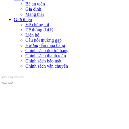
Bé an toàn
Gia đình
Mang thai
Giới thiệu
Về chúng tôi
Hệ thống đại lý
Liên hệ
Câu hỏi thường gặp
Hướng dẫn mua hàng
Chính sách đổi trả hàng
Chính sách thanh toán
Chính sách bảo mật
Chính sách vận chuyển