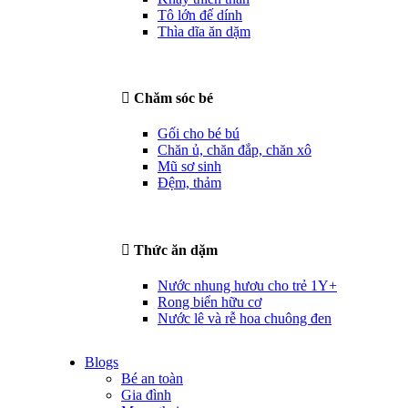
Tô lớn đế dính
Thìa dĩa ăn dặm
Chăm sóc bé
Gối cho bé bú
Chăn ủ, chăn đắp, chăn xô
Mũ sơ sinh
Đệm, thảm
Thức ăn dặm
Nước nhung hươu cho trẻ 1Y+
Rong biển hữu cơ
Nước lê và rễ hoa chuông đen
Blogs
Bé an toàn
Gia đình