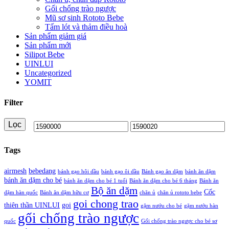
Gối chống trào ngược
Mũ sơ sinh Rototo Bebe
Tấm lót và thảm điều hoà
Sản phẩm giảm giá
Sản phẩm mới
Silipot Bebe
UINLUI
Uncategorized
YOMIT
Filter
Lọc
Giá
Giá
thấp
cao
Tags
nhất
nhất
airmesh
bebedang
bánh gạo hôi dầu
bánh gạo ôi dầu
Bánh gạo ăn dặm
bánh ăn dặm
bánh ăn dặm cho bé
bánh ăn dặm cho bé 1 tuổi
Bánh ăn dặm cho bé 6 tháng
Bánh ăn
Bộ ăn dặm
Cốc
dặm hàn quốc
Bánh ăn dặm hữu cơ
chăn ủ
chăn ủ rototo bebe
goi chong trao
thiên thần UINLUI
goi
gặm nướu cho bé
gặm nướu hàn
gối chống trào ngược
quốc
Gối chống trào ngược cho bé sơ