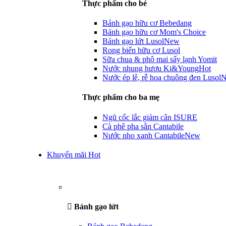
Thực phẩm cho bé
Bánh gạo hữu cơ Bebedang
Bánh gạo hữu cơ Mom's Choice
Bánh gạo lứt Lusol
New
Rong biển hữu cơ Lusol
Sữa chua & phô mai sấy lạnh Yomit
Nước nhung hươu Ki&Young
Hot
Nước ép lê, rễ hoa chuông đen Lusol
Thực phẩm cho ba mẹ
Ngũ cốc lắc giảm cân ISURE
Cà phê pha sẵn Cantabile
Nước nho xanh Cantabile
New
Khuyến mãi Hot
Bánh gạo lứt