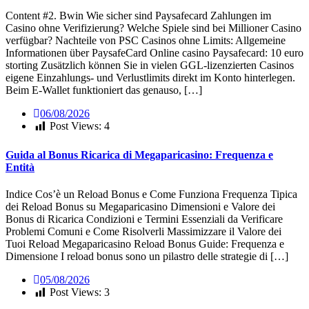
Content #2. Bwin Wie sicher sind Paysafecard Zahlungen im
Casino ohne Verifizierung? Welche Spiele sind bei Millioner Casino
verfügbar? Nachteile von PSC Casinos ohne Limits: Allgemeine
Informationen über PaysafeCard Online casino Paysafecard: 10 euro
storting Zusätzlich können Sie in vielen GGL-lizenzierten Casinos
eigene Einzahlungs- und Verlustlimits direkt im Konto hinterlegen.
Beim E-Wallet funktioniert das genauso, […]
06/08/2026
Post Views:
4
Guida al Bonus Ricarica di Megaparicasino: Frequenza e
Entità
Indice Cos’è un Reload Bonus e Come Funziona Frequenza Tipica
dei Reload Bonus su Megaparicasino Dimensioni e Valore dei
Bonus di Ricarica Condizioni e Termini Essenziali da Verificare
Problemi Comuni e Come Risolverli Massimizzare il Valore dei
Tuoi Reload Megaparicasino Reload Bonus Guide: Frequenza e
Dimensione I reload bonus sono un pilastro delle strategie di […]
05/08/2026
Post Views:
3