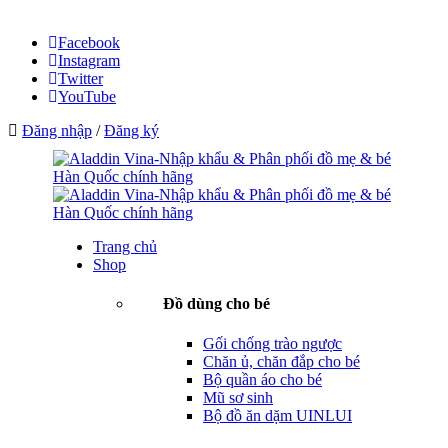
Facebook
Instagram
Twitter
YouTube
Đăng nhập
/
Đăng ký
Trang chủ
Shop
Đồ dùng cho bé
Gối chống trào ngược
Chăn ủ, chăn đắp cho bé
Bộ quần áo cho bé
Mũ sơ sinh
Bộ đồ ăn dặm UINLUI