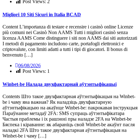
Post Views:
2
Migliori 10 Siti Sicuri in Italia BCAD
Content L’importanza di testare e recensire i casinò online Licenze
più comuni nei Casinò Non AAMS Tutti i migliori casinò senza
licenza AAMS Come distinguere i siti non AAMS dai siti autorizzati
I metodi di pagamento includono carte, portafogli elettronici e
criptovalute, con limiti adatti a tutti i tipi di giocatori. Il bonus di
benvenuto […]
06/08/2026
Post Views:
1
Winbet-be Налада двухфактарнай аўтэнтыфікацыі
Contents Што такое двухфактарная аўтэнтыфікацыя на Winbet-
be і чаму яна важная? Як наладзіць двухфактарную
аўтэнтыфікацыю на акаўнце Winbet-be: пакрокавая інструкцыя
Параўнанне метадаў 2FA: SMS супраць аўтэнтыфікатара
Частыя праблемы і іх рашэнні пры наладзе 2FA на Winbet-be
Бяспека і кіраванне: як абараніць свой Winbet-be акаўнт пасля
наладкі 2FA Што такое двухфактарная аўтэнтыфікацыя на
Winbet-be і чаму […]