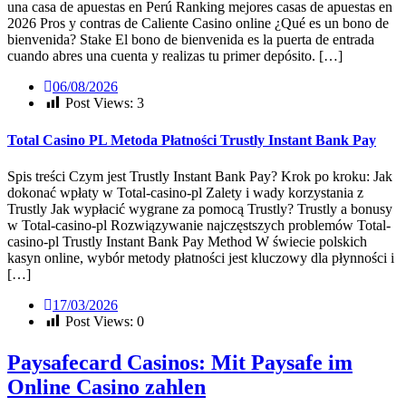
una casa de apuestas en Perú Ranking mejores casas de apuestas en
2026 Pros y contras de Caliente Casino online ¿Qué es un bono de
bienvenida? Stake El bono de bienvenida es la puerta de entrada
cuando abres una cuenta y realizas tu primer depósito. […]
06/08/2026
Post Views:
3
Total Casino PL Metoda Płatności Trustly Instant Bank Pay
Spis treści Czym jest Trustly Instant Bank Pay? Krok po kroku: Jak
dokonać wpłaty w Total-casino-pl Zalety i wady korzystania z
Trustly Jak wypłacić wygrane za pomocą Trustly? Trustly a bonusy
w Total-casino-pl Rozwiązywanie najczęstszych problemów Total-
casino-pl Trustly Instant Bank Pay Method W świecie polskich
kasyn online, wybór metody płatności jest kluczowy dla płynności i
[…]
17/03/2026
Post Views:
0
Paysafecard Casinos: Mit Paysafe im
Online Casino zahlen