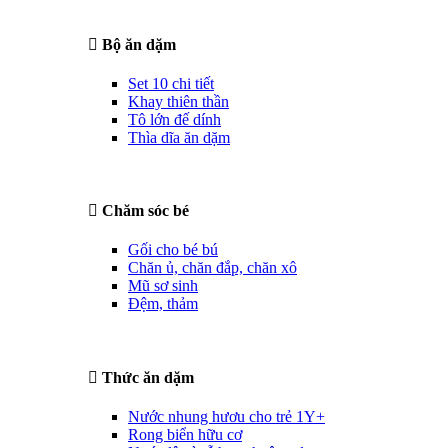
Bộ ăn dặm
Set 10 chi tiết
Khay thiên thần
Tô lớn đế dính
Thìa dĩa ăn dặm
Chăm sóc bé
Gối cho bé bú
Chăn ủ, chăn đắp, chăn xô
Mũ sơ sinh
Đệm, thảm
Thức ăn dặm
Nước nhung hươu cho trẻ 1Y+
Rong biển hữu cơ