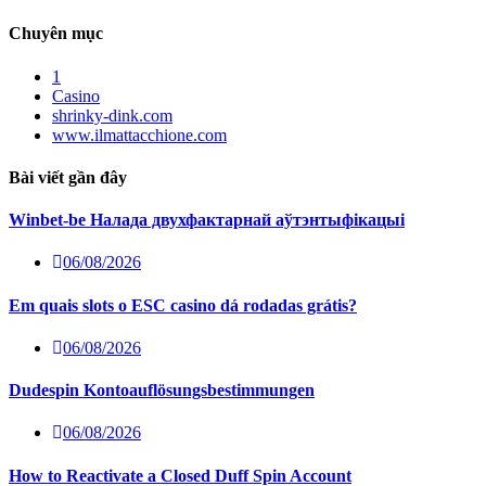
Chuyên mục
1
Casino
shrinky-dink.com
www.ilmattacchione.com
Bài viết gần đây
Winbet-be Налада двухфактарнай аўтэнтыфікацыі
06/08/2026
Em quais slots o ESC casino dá rodadas grátis?
06/08/2026
Dudespin Kontoauflösungsbestimmungen
06/08/2026
How to Reactivate a Closed Duff Spin Account