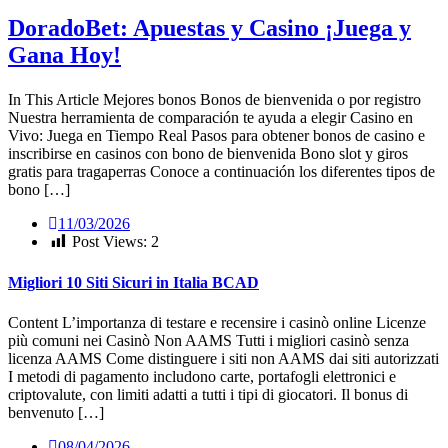
DoradoBet: Apuestas y Casino ¡Juega y
Gana Hoy!
In This Article Mejores bonos Bonos de bienvenida o por registro
Nuestra herramienta de comparación te ayuda a elegir Casino en
Vivo: Juega en Tiempo Real Pasos para obtener bonos de casino e
inscribirse en casinos con bono de bienvenida Bono slot y giros
gratis para tragaperras Conoce a continuación los diferentes tipos de
bono […]
11/03/2026
Post Views:
2
Migliori 10 Siti Sicuri in Italia BCAD
Content L’importanza di testare e recensire i casinò online Licenze
più comuni nei Casinò Non AAMS Tutti i migliori casinò senza
licenza AAMS Come distinguere i siti non AAMS dai siti autorizzati
I metodi di pagamento includono carte, portafogli elettronici e
criptovalute, con limiti adatti a tutti i tipi di giocatori. Il bonus di
benvenuto […]
08/04/2026