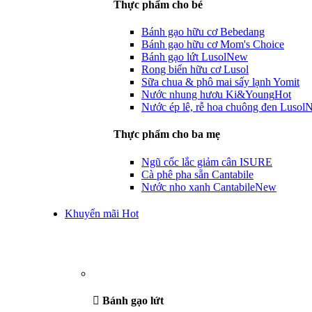
Thực phẩm cho bé
Bánh gạo hữu cơ Bebedang
Bánh gạo hữu cơ Mom's Choice
Bánh gạo lứt Lusol
New
Rong biển hữu cơ Lusol
Sữa chua & phô mai sấy lạnh Yomit
Nước nhung hươu Ki&Young
Hot
Nước ép lê, rễ hoa chuông đen Lusol
Thực phẩm cho ba mẹ
Ngũ cốc lắc giảm cân ISURE
Cà phê pha sẵn Cantabile
Nước nho xanh Cantabile
New
Khuyến mãi Hot
Bánh gạo lứt