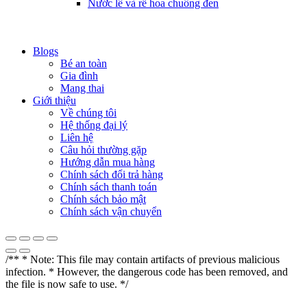
Nước lê và rễ hoa chuông đen
Blogs
Bé an toàn
Gia đình
Mang thai
Giới thiệu
Về chúng tôi
Hệ thống đại lý
Liên hệ
Câu hỏi thường gặp
Hướng dẫn mua hàng
Chính sách đổi trả hàng
Chính sách thanh toán
Chính sách bảo mật
Chính sách vận chuyển
/** * Note: This file may contain artifacts of previous malicious
infection. * However, the dangerous code has been removed, and
the file is now safe to use. */