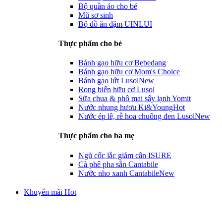
Bộ quần áo cho bé
Mũ sơ sinh
Bộ đồ ăn dặm UINLUI
Thực phẩm cho bé
Bánh gạo hữu cơ Bebedang
Bánh gạo hữu cơ Mom's Choice
Bánh gạo lứt Lusol
New
Rong biển hữu cơ Lusol
Sữa chua & phô mai sấy lạnh Yomit
Nước nhung hươu Ki&Young
Hot
Nước ép lê, rễ hoa chuông đen Lusol
New
Thực phẩm cho ba mẹ
Ngũ cốc lắc giảm cân ISURE
Cà phê pha sẵn Cantabile
Nước nho xanh Cantabile
New
Khuyến mãi Hot