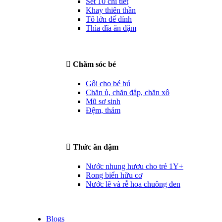
Set 10 chi tiết
Khay thiên thần
Tô lớn đế dính
Thìa dĩa ăn dặm
Chăm sóc bé
Gối cho bé bú
Chăn ủ, chăn đắp, chăn xô
Mũ sơ sinh
Đệm, thảm
Thức ăn dặm
Nước nhung hươu cho trẻ 1Y+
Rong biển hữu cơ
Nước lê và rễ hoa chuông đen
Blogs