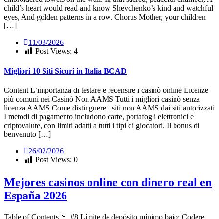
child’s heart would read and know Shevchenko’s kind and watchful
eyes, And golden patterns in a row. Chorus Mother, your children
[…]
11/03/2026
Post Views:
4
Migliori 10 Siti Sicuri in Italia BCAD
Content L’importanza di testare e recensire i casinò online Licenze
più comuni nei Casinò Non AAMS Tutti i migliori casinò senza
licenza AAMS Come distinguere i siti non AAMS dai siti autorizzati
I metodi di pagamento includono carte, portafogli elettronici e
criptovalute, con limiti adatti a tutti i tipi di giocatori. Il bonus di
benvenuto […]
26/02/2026
Post Views:
0
Mejores casinos online con dinero real en
España 2026
Table of Contents 🫰 #8 Límite de depósito mínimo bajo: Codere