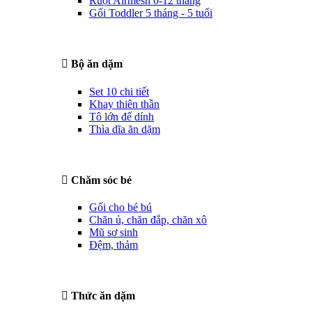
Ruột Airmesh 0-12 tháng
Gối Toddler 5 tháng - 5 tuổi
Bộ ăn dặm
Set 10 chi tiết
Khay thiên thần
Tô lớn đế dính
Thìa dĩa ăn dặm
Chăm sóc bé
Gối cho bé bú
Chăn ủ, chăn đắp, chăn xô
Mũ sơ sinh
Đệm, thảm
Thức ăn dặm