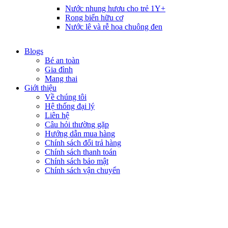
Nước nhung hươu cho trẻ 1Y+
Rong biển hữu cơ
Nước lê và rễ hoa chuông đen
Blogs
Bé an toàn
Gia đình
Mang thai
Giới thiệu
Về chúng tôi
Hệ thống đại lý
Liên hệ
Câu hỏi thường gặp
Hướng dẫn mua hàng
Chính sách đổi trả hàng
Chính sách thanh toán
Chính sách bảo mật
Chính sách vận chuyển