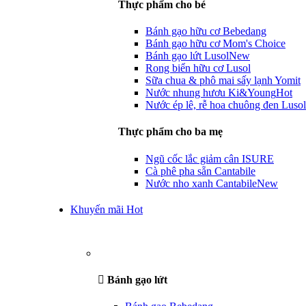
Thực phẩm cho bé
Bánh gạo hữu cơ Bebedang
Bánh gạo hữu cơ Mom's Choice
Bánh gạo lứt Lusol
New
Rong biển hữu cơ Lusol
Sữa chua & phô mai sấy lạnh Yomit
Nước nhung hươu Ki&Young
Hot
Nước ép lê, rễ hoa chuông đen Lusol
Thực phẩm cho ba mẹ
Ngũ cốc lắc giảm cân ISURE
Cà phê pha sẵn Cantabile
Nước nho xanh Cantabile
New
Khuyến mãi Hot
Bánh gạo lứt