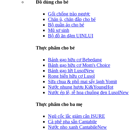
Đồ dùng cho bé
Gối chống trào ngược
Chăn ủ, chăn đắp cho bé
Bộ quần áo cho bé
Mũ sơ sinh
Bộ đồ ăn dặm UINLUI
Thực phẩm cho bé
Bánh gạo hữu cơ Bebedang
Bánh gạo hữu cơ Mom's Choice
Bánh gạo lứt Lusol
New
Rong biển hữu cơ Lusol
Sữa chua & phô mai sấy lạnh Yomit
Nước nhung hươu Ki&Young
Hot
Nước ép lê, rễ hoa chuông đen Lusol
New
Thực phẩm cho ba mẹ
Ngũ cốc lắc giảm cân ISURE
Cà phê pha sẵn Cantabile
Nước nho xanh Cantabile
New