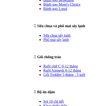
Bánh gạo Bebedang
Bánh gạo Mom's Choice
Bánh gạo Lusol
Sữa chua và phô mai sấy lạnh
Sữa chua sấy lạnh
Phô mai sấy lạnh
Gối chống trào
Ruột chữ C 0-12 tháng
Ruột Airmesh 0-12 tháng
Gối Toddler 5 tháng - 5 tuổi
Bộ ăn dặm
Set 10 chi tiết
Khay thiên thần