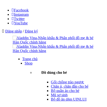
Facebook
Instagram
Twitter
YouTube
Đăng nhập
/
Đăng ký
Trang chủ
Shop
Đồ dùng cho bé
Gối chống trào ngược
Chăn ủ, chăn đắp cho bé
Bộ quần áo cho bé
Mũ sơ sinh
Bộ đồ ăn dặm UINLUI