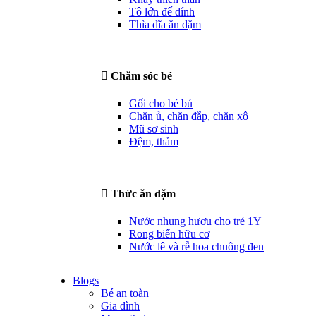
Tô lớn đế dính
Thìa dĩa ăn dặm
Chăm sóc bé
Gối cho bé bú
Chăn ủ, chăn đắp, chăn xô
Mũ sơ sinh
Đệm, thảm
Thức ăn dặm
Nước nhung hươu cho trẻ 1Y+
Rong biển hữu cơ
Nước lê và rễ hoa chuông đen
Blogs
Bé an toàn
Gia đình