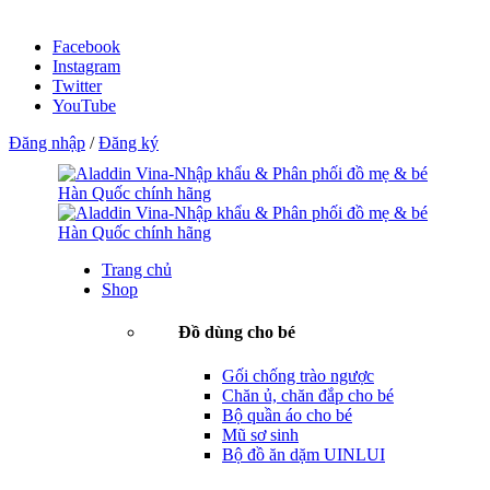
Facebook
Instagram
Twitter
YouTube
Đăng nhập
/
Đăng ký
Trang chủ
Shop
Đồ dùng cho bé
Gối chống trào ngược
Chăn ủ, chăn đắp cho bé
Bộ quần áo cho bé
Mũ sơ sinh
Bộ đồ ăn dặm UINLUI