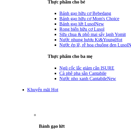
Thực phẩm cho bé
Bánh gạo hữu cơ Bebedang
Bánh gạo hữu cơ Mom's Choice
Bánh gạo lứt Lusol
New
Rong biển hữu cơ Lusol
Sữa chua & phô mai sấy lạnh Yomit
Nước nhung hươu Ki&Young
Hot
Nước ép lê, rễ hoa chuông đen Lusol
Thực phẩm cho ba mẹ
Ngũ cốc lắc giảm cân ISURE
Cà phê pha sẵn Cantabile
Nước nho xanh Cantabile
New
Khuyến mãi Hot
Bánh gạo lứt