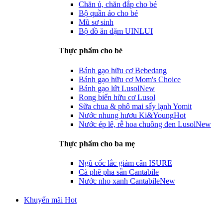
Chăn ủ, chăn đắp cho bé
Bộ quần áo cho bé
Mũ sơ sinh
Bộ đồ ăn dặm UINLUI
Thực phẩm cho bé
Bánh gạo hữu cơ Bebedang
Bánh gạo hữu cơ Mom's Choice
Bánh gạo lứt Lusol
New
Rong biển hữu cơ Lusol
Sữa chua & phô mai sấy lạnh Yomit
Nước nhung hươu Ki&Young
Hot
Nước ép lê, rễ hoa chuông đen Lusol
New
Thực phẩm cho ba mẹ
Ngũ cốc lắc giảm cân ISURE
Cà phê pha sẵn Cantabile
Nước nho xanh Cantabile
New
Khuyến mãi Hot