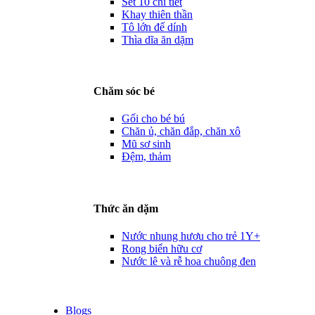
Set 10 chi tiết
Khay thiên thần
Tô lớn đế dính
Thìa dĩa ăn dặm
Chăm sóc bé
Gối cho bé bú
Chăn ủ, chăn đắp, chăn xô
Mũ sơ sinh
Đệm, thảm
Thức ăn dặm
Nước nhung hươu cho trẻ 1Y+
Rong biển hữu cơ
Nước lê và rễ hoa chuông đen
Blogs