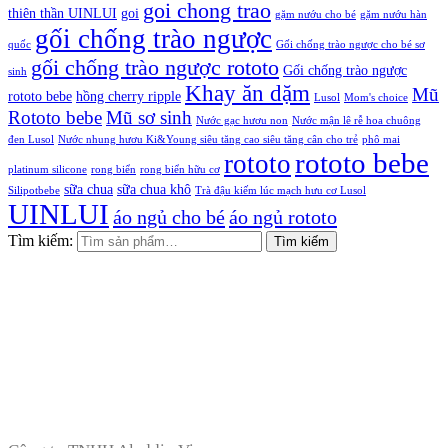
goi chong trao
thiên thần UINLUI
goi
gặm nướu cho bé
gặm nướu hàn
gối chống trào ngược
quốc
Gối chống trào ngược cho bé sơ
gối chống trào ngược rototo
Gối chống trào ngược
sinh
Khay ăn dặm
Mũ
rototo bebe
hồng cherry ripple
Lusol
Mom's choice
Rototo bebe
Mũ sơ sinh
Nước gạc hươu non
Nước mận lê rễ hoa chuông
đen Lusol
Nước nhung hươu Ki&Young siêu tăng cao siêu tăng cân cho trẻ
phô mai
rototo bebe
rototo
platinum silicone
rong biển
rong biển hữu cơ
sữa chua
sữa chua khô
Silipotbebe
Trà đậu kiếm lúc mạch hưu cơ Lusol
UINLUI
áo ngủ cho bé
áo ngủ rototo
Tìm kiếm:
Tìm kiếm