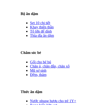
Bộ ăn dặm
Set 10 chi tiết
Khay thiên thần
Tô lớn đế dính
Thìa dĩa ăn dặm
Chăm sóc bé
Gối cho bé bú
Chăn ủ, chăn đắp, chăn xô
Mũ sơ sinh
Đệm, thảm
Thức ăn dặm
Nước nhung hươu cho trẻ 1Y+