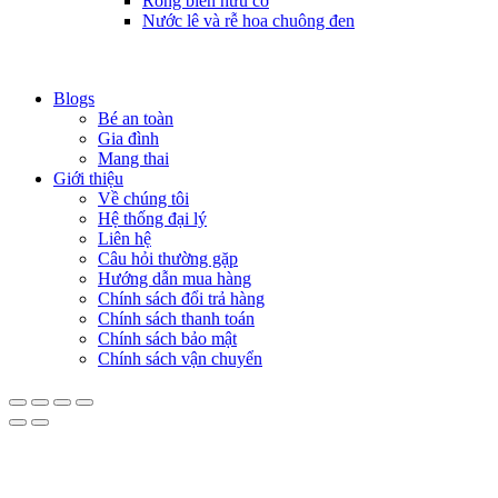
Rong biển hữu cơ
Nước lê và rễ hoa chuông đen
Blogs
Bé an toàn
Gia đình
Mang thai
Giới thiệu
Về chúng tôi
Hệ thống đại lý
Liên hệ
Câu hỏi thường gặp
Hướng dẫn mua hàng
Chính sách đổi trả hàng
Chính sách thanh toán
Chính sách bảo mật
Chính sách vận chuyển