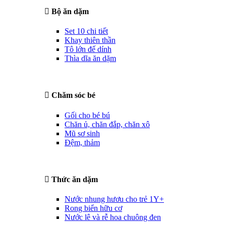
Bộ ăn dặm
Set 10 chi tiết
Khay thiên thần
Tô lớn đế dính
Thìa dĩa ăn dặm
Chăm sóc bé
Gối cho bé bú
Chăn ủ, chăn đắp, chăn xô
Mũ sơ sinh
Đệm, thảm
Thức ăn dặm
Nước nhung hươu cho trẻ 1Y+
Rong biển hữu cơ
Nước lê và rễ hoa chuông đen