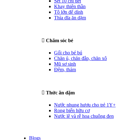
Set 10 chi tiết
Khay thiên thần
Tô lớn đế dính
Thìa dĩa ăn dặm
Chăm sóc bé
Gối cho bé bú
Chăn ủ, chăn đắp, chăn xô
Mũ sơ sinh
Đệm, thảm
Thức ăn dặm
Nước nhung hươu cho trẻ 1Y+
Rong biển hữu cơ
Nước lê và rễ hoa chuông đen
Blogs