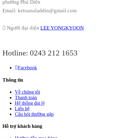
phường Phú Diễn
Email: ketoanaladdin@gmail.com
Người đại diện
LEE YONGKYOON
Hotline:
0243 212 1653
Facebook
Thông tin
Về chúng tôi
Thanh toán
Hệ thống đại lý
Liên hệ
Câu hỏi thường gặp
Hỗ trợ khách hàng