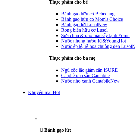
Thực phẩm cho bé
Bánh gạo hữu cơ Bebedang
Bánh gạo hữu cơ Mom's Choice
Bánh gạo lứt Lusol
New
Rong biển hữu cơ Lusol
Sữa chua & phô mai sấy lạnh Yomit
Nước nhung hươu Ki&Young
Hot
Nước ép lê, rễ hoa chuông đen Lusol
Thực phẩm cho ba mẹ
Ngũ cốc lắc giảm cân ISURE
Cà phê pha sẵn Cantabile
Nước nho xanh Cantabile
New
Khuyến mãi Hot
Bánh gạo lứt