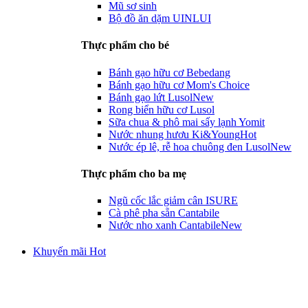
Mũ sơ sinh
Bộ đồ ăn dặm UINLUI
Thực phẩm cho bé
Bánh gạo hữu cơ Bebedang
Bánh gạo hữu cơ Mom's Choice
Bánh gạo lứt Lusol
New
Rong biển hữu cơ Lusol
Sữa chua & phô mai sấy lạnh Yomit
Nước nhung hươu Ki&Young
Hot
Nước ép lê, rễ hoa chuông đen Lusol
New
Thực phẩm cho ba mẹ
Ngũ cốc lắc giảm cân ISURE
Cà phê pha sẵn Cantabile
Nước nho xanh Cantabile
New
Khuyến mãi Hot