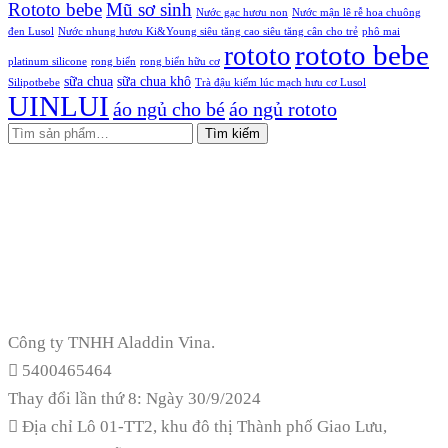
Rototo bebe
Mũ sơ sinh
Nước gạc hươu non
Nước mận lê rễ hoa chuông
đen Lusol
Nước nhung hươu Ki&Young siêu tăng cao siêu tăng cân cho trẻ
phô mai
rototo bebe
rototo
platinum silicone
rong biển
rong biển hữu cơ
sữa chua
sữa chua khô
Silipotbebe
Trà đậu kiếm lúc mạch hưu cơ Lusol
UINLUI
áo ngủ cho bé
áo ngủ rototo
Tìm kiếm
Công ty TNHH Aladdin Vina.
5400465464
Thay đổi lần thứ 8: Ngày 30/9/2024
Địa chỉ
Lô 01-TT2, khu đô thị Thành phố Giao Lưu,