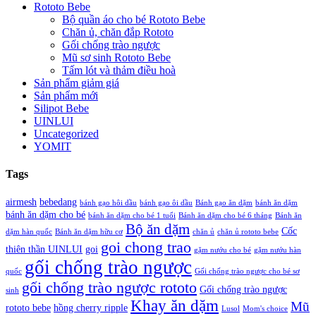
Rototo Bebe
Bộ quần áo cho bé Rototo Bebe
Chăn ủ, chăn đắp Rototo
Gối chống trào ngược
Mũ sơ sinh Rototo Bebe
Tấm lót và thảm điều hoà
Sản phẩm giảm giá
Sản phẩm mới
Silipot Bebe
UINLUI
Uncategorized
YOMIT
Tags
airmesh
bebedang
bánh gạo hôi dầu
bánh gạo ôi dầu
Bánh gạo ăn dặm
bánh ăn dặm
bánh ăn dặm cho bé
bánh ăn dặm cho bé 1 tuổi
Bánh ăn dặm cho bé 6 tháng
Bánh ăn
Bộ ăn dặm
Cốc
dặm hàn quốc
Bánh ăn dặm hữu cơ
chăn ủ
chăn ủ rototo bebe
goi chong trao
thiên thần UINLUI
goi
gặm nướu cho bé
gặm nướu hàn
gối chống trào ngược
quốc
Gối chống trào ngược cho bé sơ
gối chống trào ngược rototo
Gối chống trào ngược
sinh
Khay ăn dặm
Mũ
rototo bebe
hồng cherry ripple
Lusol
Mom's choice