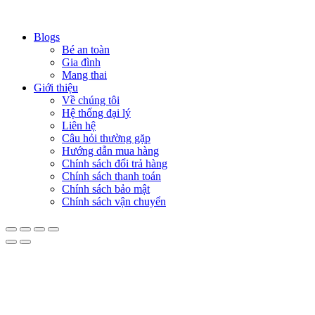
Blogs
Bé an toàn
Gia đình
Mang thai
Giới thiệu
Về chúng tôi
Hệ thống đại lý
Liên hệ
Câu hỏi thường gặp
Hướng dẫn mua hàng
Chính sách đổi trả hàng
Chính sách thanh toán
Chính sách bảo mật
Chính sách vận chuyển