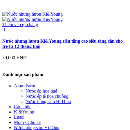
Thêm vào giỏ hàng
Nước nhung hươu Ki&Young siêu tăng cao siêu tăng cân cho
trẻ từ 12 tháng tuổi
39,000
VNĐ
Danh mục sản phẩm
Aram Farm
Nước ép hoa quả
Nước ép lê hoa chuông
Nước hồng sâm Hi Dino
Cantabile
Ki&Young
Lusol
Mom's Choice
Nước hồng sâm Hi Dino