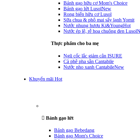
Bánh gạo hữu cơ Mom's Choice
Bánh gạo lứt Lusol
New
Rong biển hữu cơ Lusol
Sữa chua & phô mai sấy lạnh Yomit
Nước nhung hươu Ki&Young
Hot
Nước ép lê, rễ hoa chuông đen Lusol
Thực phẩm cho ba mẹ
Ngũ cốc lắc giảm cân ISURE
Cà phê pha sẵn Cantabile
Nước nho xanh Cantabile
New
Khuyến mãi Hot
Bánh gạo lứt
Bánh gạo Bebedang
Bánh gạo Mom's Choice