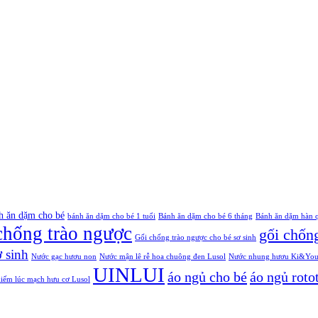
h ăn dặm cho bé
bánh ăn dặm cho bé 1 tuổi
Bánh ăn dặm cho bé 6 tháng
Bánh ăn dặm hàn 
chống trào ngược
gối chống
Gối chống trào ngược cho bé sơ sinh
 sinh
Nước gạc hươu non
Nước mận lê rễ hoa chuông đen Lusol
Nước nhung hươu Ki&Young 
UINLUI
áo ngủ cho bé
áo ngủ roto
kiếm lúc mạch hưu cơ Lusol