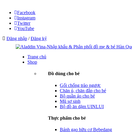
Facebook
Instagram
Twitter
YouTube
Đăng nhập
/
Đăng ký
Trang chủ
Shop
Đồ dùng cho bé
Gối chống trào ngược
Chăn ủ, chăn đắp cho bé
Bộ quần áo cho bé
Mũ sơ sinh
Bộ đồ ăn dặm UINLUI
Thực phẩm cho bé
Bánh gạo hữu cơ Bebedang