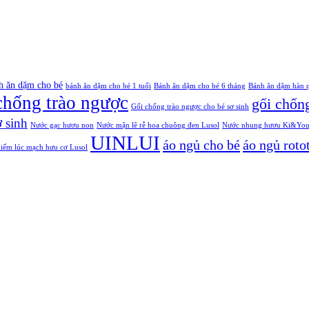
h ăn dặm cho bé
bánh ăn dặm cho bé 1 tuổi
Bánh ăn dặm cho bé 6 tháng
Bánh ăn dặm hàn 
chống trào ngược
gối chống
Gối chống trào ngược cho bé sơ sinh
 sinh
Nước gạc hươu non
Nước mận lê rễ hoa chuông đen Lusol
Nước nhung hươu Ki&Young 
UINLUI
áo ngủ cho bé
áo ngủ roto
kiếm lúc mạch hưu cơ Lusol