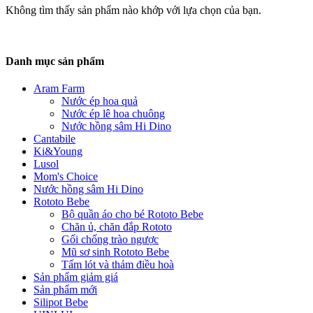
Không tìm thấy sản phẩm nào khớp với lựa chọn của bạn.
Danh mục sản phẩm
Aram Farm
Nước ép hoa quả
Nước ép lê hoa chuông
Nước hồng sâm Hi Dino
Cantabile
Ki&Young
Lusol
Mom's Choice
Nước hồng sâm Hi Dino
Rototo Bebe
Bộ quần áo cho bé Rototo Bebe
Chăn ủ, chăn đắp Rototo
Gối chống trào ngược
Mũ sơ sinh Rototo Bebe
Tấm lót và thảm điều hoà
Sản phẩm giảm giá
Sản phẩm mới
Silipot Bebe