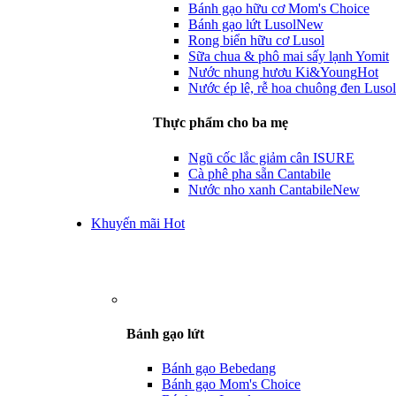
Bánh gạo hữu cơ Mom's Choice
Bánh gạo lứt Lusol
New
Rong biển hữu cơ Lusol
Sữa chua & phô mai sấy lạnh Yomit
Nước nhung hươu Ki&Young
Hot
Nước ép lê, rễ hoa chuông đen Lusol
Thực phẩm cho ba mẹ
Ngũ cốc lắc giảm cân ISURE
Cà phê pha sẵn Cantabile
Nước nho xanh Cantabile
New
Khuyến mãi Hot
Bánh gạo lứt
Bánh gạo Bebedang
Bánh gạo Mom's Choice