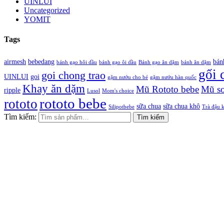
UINLUI
Uncategorized
YOMIT
Tags
airmesh
bebedang
bán
bánh gạo hôi dầu
bánh gạo ôi dầu
Bánh gạo ăn dặm
bánh ăn dặm
gối 
goi chong trao
UINLUI
goi
gặm nướu cho bé
gặm nướu hàn quốc
Khay ăn dặm
Mũ Rototo bebe
Mũ sơ
ripple
Lusol
Mom's choice
rototo bebe
rototo
sữa chua
sữa chua khô
Silipotbebe
Trà đậu 
Tìm kiếm:
Tìm kiếm