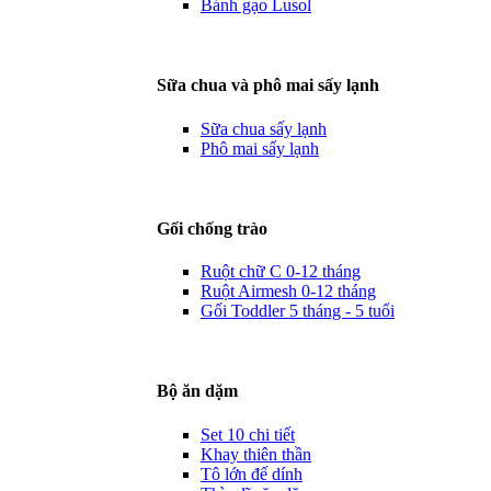
Bánh gạo Lusol
Sữa chua và phô mai sấy lạnh
Sữa chua sấy lạnh
Phô mai sấy lạnh
Gối chống trào
Ruột chữ C 0-12 tháng
Ruột Airmesh 0-12 tháng
Gối Toddler 5 tháng - 5 tuổi
Bộ ăn dặm
Set 10 chi tiết
Khay thiên thần
Tô lớn đế dính