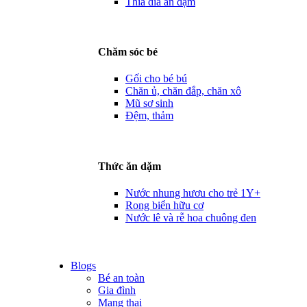
Thìa dĩa ăn dặm
Chăm sóc bé
Gối cho bé bú
Chăn ủ, chăn đắp, chăn xô
Mũ sơ sinh
Đệm, thảm
Thức ăn dặm
Nước nhung hươu cho trẻ 1Y+
Rong biển hữu cơ
Nước lê và rễ hoa chuông đen
Blogs
Bé an toàn
Gia đình
Mang thai