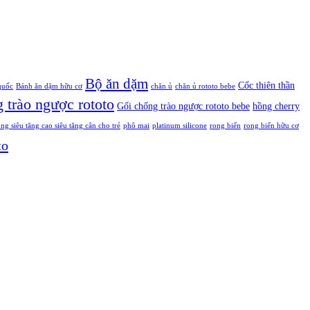
Bộ ăn dặm
Cốc thiên thần
quốc
Bánh ăn dặm hữu cơ
chăn ủ
chăn ủ rototo bebe
 trào ngược rototo
Gối chống trào ngược rototo bebe
hồng cherry
siêu tăng cao siêu tăng cân cho trẻ
phô mai
platinum silicone
rong biển
rong biển hữu cơ
to