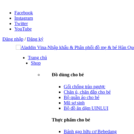
Facebook
Instagram
Twitter
YouTube
Đăng nhập
/
Đăng ký
Trang chủ
Shop
Đồ dùng cho bé
Gối chống trào ngược
Chăn ủ, chăn đắp cho bé
Bộ quần áo cho bé
Mũ sơ sinh
Bộ đồ ăn dặm UINLUI
Thực phẩm cho bé
Bánh gạo hữu cơ Bebedang