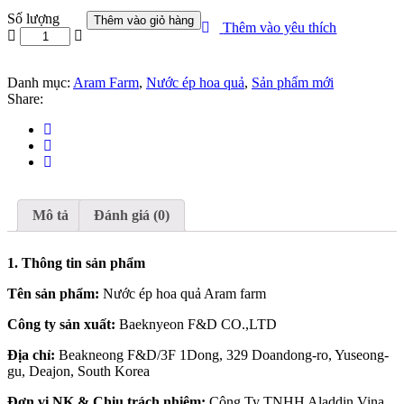
Số lượng
Thêm vào giỏ hàng
Thêm vào yêu thích
Danh mục:
Aram Farm
,
Nước ép hoa quả
,
Sản phẩm mới
Share:
Mô tả
Đánh giá (0)
1. Thông tin sản phẩm
Tên sản phẩm:
Nước ép hoa quả Aram farm
Công ty sản xuất:
Baeknyeon F&D CO.,LTD
Địa chỉ:
Beakneong F&D/3F 1Dong, 329 Doandong-ro, Yuseong-
gu, Deajon, South Korea
Đơn vị NK & Chịu trách nhiệm:
Công Ty TNHH Aladdin Vina