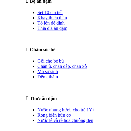
Bộ ăn dặm
Set 10 chi tiết
Khay thiên thần
Tô lớn đế dính
Thìa dĩa ăn dặm
Chăm sóc bé
Gối cho bé bú
Chăn ủ, chăn đắp, chăn xô
Mũ sơ sinh
Đệm, thảm
Thức ăn dặm
Nước nhung hươu cho trẻ 1Y+
Rong biển hữu cơ
Nước lê và rễ hoa chuông đen