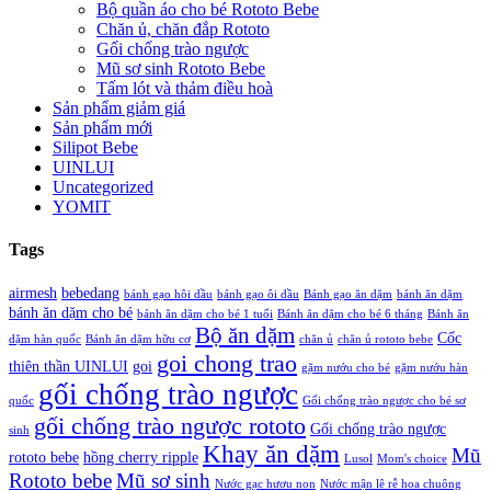
Bộ quần áo cho bé Rototo Bebe
Chăn ủ, chăn đắp Rototo
Gối chống trào ngược
Mũ sơ sinh Rototo Bebe
Tấm lót và thảm điều hoà
Sản phẩm giảm giá
Sản phẩm mới
Silipot Bebe
UINLUI
Uncategorized
YOMIT
Tags
airmesh
bebedang
bánh gạo hôi dầu
bánh gạo ôi dầu
Bánh gạo ăn dặm
bánh ăn dặm
bánh ăn dặm cho bé
bánh ăn dặm cho bé 1 tuổi
Bánh ăn dặm cho bé 6 tháng
Bánh ăn
Bộ ăn dặm
Cốc
dặm hàn quốc
Bánh ăn dặm hữu cơ
chăn ủ
chăn ủ rototo bebe
goi chong trao
thiên thần UINLUI
goi
gặm nướu cho bé
gặm nướu hàn
gối chống trào ngược
quốc
Gối chống trào ngược cho bé sơ
gối chống trào ngược rototo
Gối chống trào ngược
sinh
Khay ăn dặm
Mũ
rototo bebe
hồng cherry ripple
Lusol
Mom's choice
Rototo bebe
Mũ sơ sinh
Nước gạc hươu non
Nước mận lê rễ hoa chuông