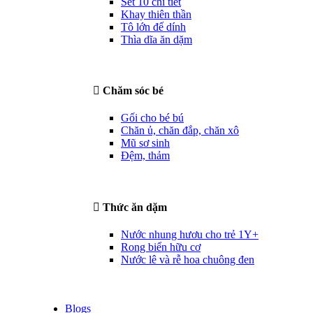
Set 10 chi tiết
Khay thiên thần
Tô lớn đế dính
Thìa dĩa ăn dặm
Chăm sóc bé
Gối cho bé bú
Chăn ủ, chăn đắp, chăn xô
Mũ sơ sinh
Đệm, thảm
Thức ăn dặm
Nước nhung hươu cho trẻ 1Y+
Rong biển hữu cơ
Nước lê và rễ hoa chuông đen
Blogs