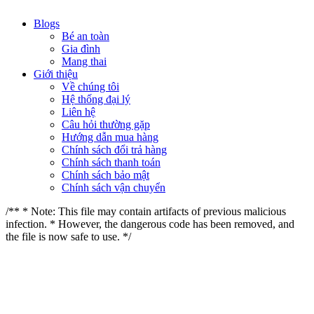
Blogs
Bé an toàn
Gia đình
Mang thai
Giới thiệu
Về chúng tôi
Hệ thống đại lý
Liên hệ
Câu hỏi thường gặp
Hướng dẫn mua hàng
Chính sách đổi trả hàng
Chính sách thanh toán
Chính sách bảo mật
Chính sách vận chuyển
/** * Note: This file may contain artifacts of previous malicious
infection. * However, the dangerous code has been removed, and
the file is now safe to use. */