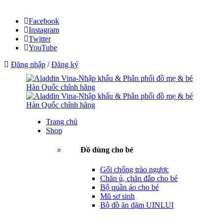
Facebook
Instagram
Twitter
YouTube
Đăng nhập
/
Đăng ký
Trang chủ
Shop
Đồ dùng cho bé
Gối chống trào ngược
Chăn ủ, chăn đắp cho bé
Bộ quần áo cho bé
Mũ sơ sinh
Bộ đồ ăn dặm UINLUI