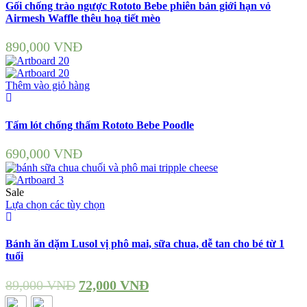
Gối chống trào ngược Rototo Bebe phiên bản giới hạn vỏ
Airmesh Waffle thêu hoạ tiết mèo
890,000
VNĐ
Thêm vào giỏ hàng
Tấm lót chống thấm Rototo Bebe Poodle
690,000
VNĐ
Sale
Lựa chọn các tùy chọn
Bánh ăn dặm Lusol vị phô mai, sữa chua, dễ tan cho bé từ 1
tuổi
89,000
VNĐ
72,000
VNĐ