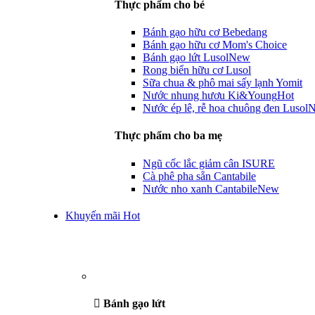
Thực phẩm cho bé
Bánh gạo hữu cơ Bebedang
Bánh gạo hữu cơ Mom's Choice
Bánh gạo lứt Lusol
New
Rong biển hữu cơ Lusol
Sữa chua & phô mai sấy lạnh Yomit
Nước nhung hươu Ki&Young
Hot
Nước ép lê, rễ hoa chuông đen Lusol
Thực phẩm cho ba mẹ
Ngũ cốc lắc giảm cân ISURE
Cà phê pha sẵn Cantabile
Nước nho xanh Cantabile
New
Khuyến mãi Hot
Bánh gạo lứt