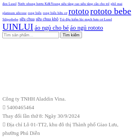
đen Lusol
Nước nhung hươu Ki&Young siêu tăng cao siêu tăng cân cho trẻ
phô mai
rototo bebe
rototo
platinum silicone
rong biển
rong biển hữu cơ
sữa chua
sữa chua khô
Silipotbebe
Trà đậu kiếm lúc mạch hưu cơ Lusol
UINLUI
áo ngủ cho bé
áo ngủ rototo
Tìm kiếm
Công ty TNHH Aladdin Vina.
5400465464
Thay đổi lần thứ 8: Ngày 30/9/2024
Địa chỉ
Lô 01-TT2, khu đô thị Thành phố Giao Lưu,
phường Phú Diễn