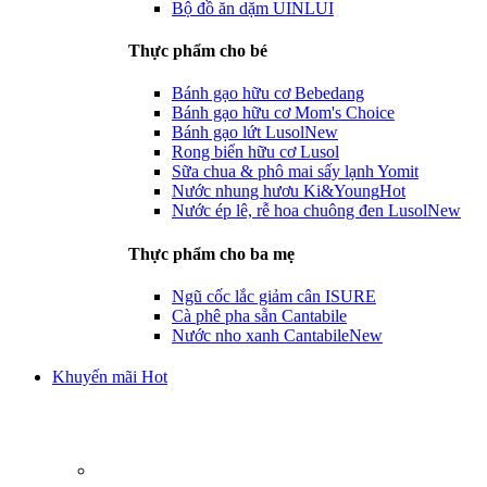
Bộ đồ ăn dặm UINLUI
Thực phẩm cho bé
Bánh gạo hữu cơ Bebedang
Bánh gạo hữu cơ Mom's Choice
Bánh gạo lứt Lusol
New
Rong biển hữu cơ Lusol
Sữa chua & phô mai sấy lạnh Yomit
Nước nhung hươu Ki&Young
Hot
Nước ép lê, rễ hoa chuông đen Lusol
New
Thực phẩm cho ba mẹ
Ngũ cốc lắc giảm cân ISURE
Cà phê pha sẵn Cantabile
Nước nho xanh Cantabile
New
Khuyến mãi Hot