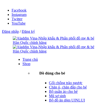
Facebook
Instagram
Twitter
YouTube
Đăng nhập
/
Đăng ký
Trang chủ
Shop
Đồ dùng cho bé
Gối chống trào ngược
Chăn ủ, chăn đắp cho bé
Bộ quần áo cho bé
Mũ sơ sinh
Bộ đồ ăn dặm UINLUI