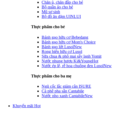
Chăn ủ, chăn đắp cho bé
Bộ quần áo cho bé
Mũ sơ sinh
Bộ đồ ăn dặm UINLUI
Thực phẩm cho bé
Bánh gạo hữu cơ Bebedang
Bánh gạo hữu cơ Mom's Choice
Bánh gạo lứt Lusol
New
Rong biển hữu cơ Lusol
Sữa chua & phô mai sấy lạnh Yomit
Nước nhung hươu Ki&Young
Hot
Nước ép lê, rễ hoa chuông đen Lusol
New
Thực phẩm cho ba mẹ
Ngũ cốc lắc giảm cân ISURE
Cà phê pha sẵn Cantabile
Nước nho xanh Cantabile
New
Khuyến mãi Hot