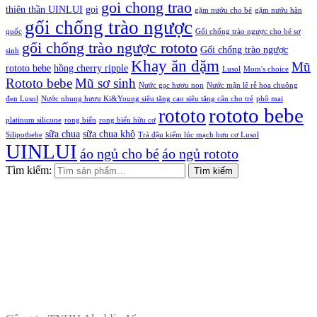
goi chong trao
thiên thần UINLUI
goi
gặm nướu cho bé
gặm nướu hàn
gối chống trào ngược
quốc
Gối chống trào ngược cho bé sơ
gối chống trào ngược rototo
Gối chống trào ngược
sinh
Khay ăn dặm
Mũ
rototo bebe
hồng cherry ripple
Lusol
Mom's choice
Rototo bebe
Mũ sơ sinh
Nước gạc hươu non
Nước mận lê rễ hoa chuông
đen Lusol
Nước nhung hươu Ki&Young siêu tăng cao siêu tăng cân cho trẻ
phô mai
rototo bebe
rototo
platinum silicone
rong biển
rong biển hữu cơ
sữa chua
sữa chua khô
Silipotbebe
Trà đậu kiếm lúc mạch hưu cơ Lusol
UINLUI
áo ngủ cho bé
áo ngủ rototo
Tìm kiếm:
Tìm kiếm