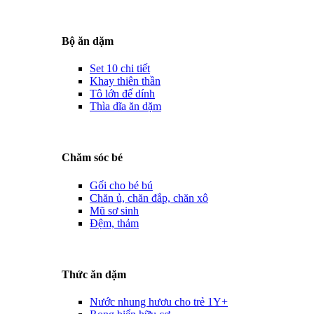
Bộ ăn dặm
Set 10 chi tiết
Khay thiên thần
Tô lớn đế dính
Thìa dĩa ăn dặm
Chăm sóc bé
Gối cho bé bú
Chăn ủ, chăn đắp, chăn xô
Mũ sơ sinh
Đệm, thảm
Thức ăn dặm
Nước nhung hươu cho trẻ 1Y+