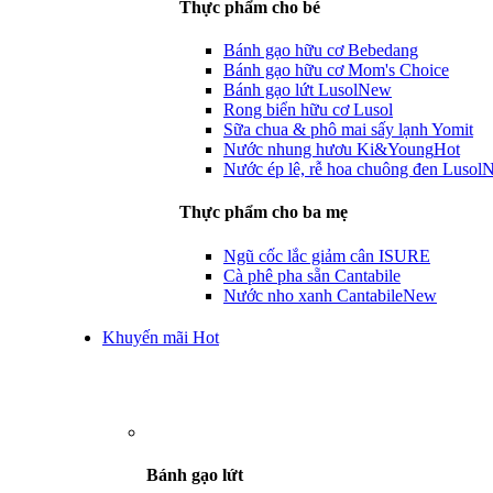
Thực phẩm cho bé
Bánh gạo hữu cơ Bebedang
Bánh gạo hữu cơ Mom's Choice
Bánh gạo lứt Lusol
New
Rong biển hữu cơ Lusol
Sữa chua & phô mai sấy lạnh Yomit
Nước nhung hươu Ki&Young
Hot
Nước ép lê, rễ hoa chuông đen Lusol
Thực phẩm cho ba mẹ
Ngũ cốc lắc giảm cân ISURE
Cà phê pha sẵn Cantabile
Nước nho xanh Cantabile
New
Khuyến mãi Hot
Bánh gạo lứt