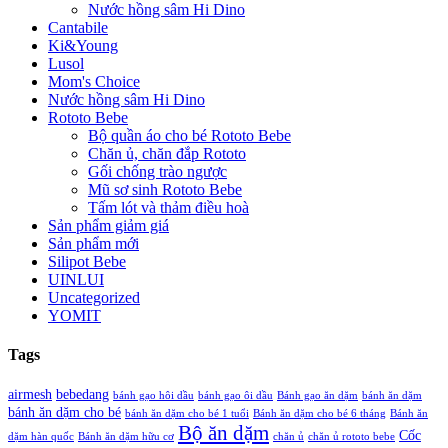
Nước hồng sâm Hi Dino
Cantabile
Ki&Young
Lusol
Mom's Choice
Nước hồng sâm Hi Dino
Rototo Bebe
Bộ quần áo cho bé Rototo Bebe
Chăn ủ, chăn đắp Rototo
Gối chống trào ngược
Mũ sơ sinh Rototo Bebe
Tấm lót và thảm điều hoà
Sản phẩm giảm giá
Sản phẩm mới
Silipot Bebe
UINLUI
Uncategorized
YOMIT
Tags
airmesh
bebedang
bánh gạo hôi dầu
bánh gạo ôi dầu
Bánh gạo ăn dặm
bánh ăn dặm
bánh ăn dặm cho bé
bánh ăn dặm cho bé 1 tuổi
Bánh ăn dặm cho bé 6 tháng
Bánh ăn
Bộ ăn dặm
Cốc
dặm hàn quốc
Bánh ăn dặm hữu cơ
chăn ủ
chăn ủ rototo bebe