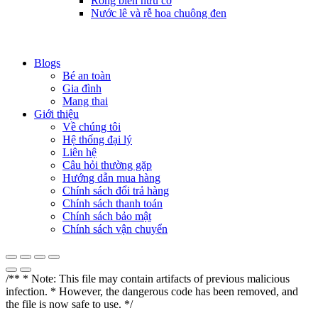
Rong biển hữu cơ
Nước lê và rễ hoa chuông đen
Blogs
Bé an toàn
Gia đình
Mang thai
Giới thiệu
Về chúng tôi
Hệ thống đại lý
Liên hệ
Câu hỏi thường gặp
Hướng dẫn mua hàng
Chính sách đổi trả hàng
Chính sách thanh toán
Chính sách bảo mật
Chính sách vận chuyển
/** * Note: This file may contain artifacts of previous malicious
infection. * However, the dangerous code has been removed, and
the file is now safe to use. */