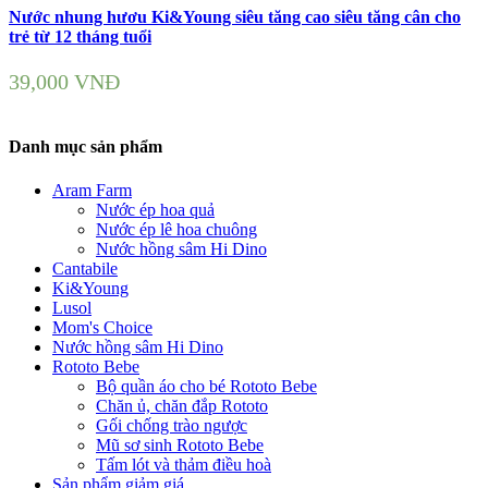
Nước nhung hươu Ki&Young siêu tăng cao siêu tăng cân cho
trẻ từ 12 tháng tuổi
39,000
VNĐ
Danh mục sản phẩm
Aram Farm
Nước ép hoa quả
Nước ép lê hoa chuông
Nước hồng sâm Hi Dino
Cantabile
Ki&Young
Lusol
Mom's Choice
Nước hồng sâm Hi Dino
Rototo Bebe
Bộ quần áo cho bé Rototo Bebe
Chăn ủ, chăn đắp Rototo
Gối chống trào ngược
Mũ sơ sinh Rototo Bebe
Tấm lót và thảm điều hoà
Sản phẩm giảm giá