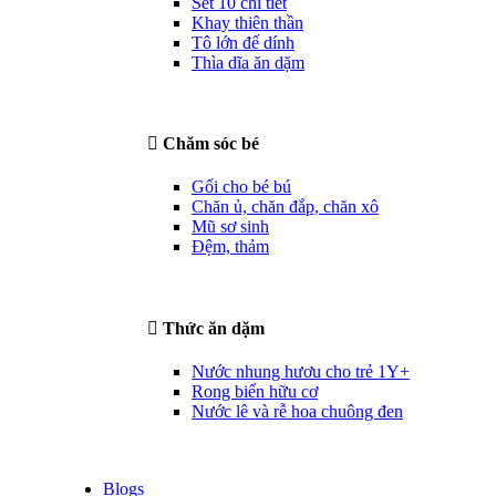
Set 10 chi tiết
Khay thiên thần
Tô lớn đế dính
Thìa dĩa ăn dặm
Chăm sóc bé
Gối cho bé bú
Chăn ủ, chăn đắp, chăn xô
Mũ sơ sinh
Đệm, thảm
Thức ăn dặm
Nước nhung hươu cho trẻ 1Y+
Rong biển hữu cơ
Nước lê và rễ hoa chuông đen
Blogs