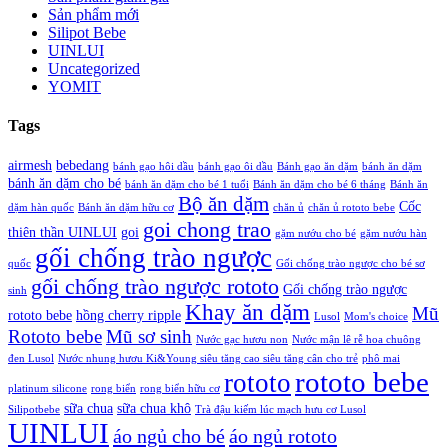
Sản phẩm mới
Silipot Bebe
UINLUI
Uncategorized
YOMIT
Tags
airmesh
bebedang
bánh gạo hôi dầu
bánh gạo ôi dầu
Bánh gạo ăn dặm
bánh ăn dặm
bánh ăn dặm cho bé
bánh ăn dặm cho bé 1 tuổi
Bánh ăn dặm cho bé 6 tháng
Bánh ăn
Bộ ăn dặm
Cốc
dặm hàn quốc
Bánh ăn dặm hữu cơ
chăn ủ
chăn ủ rototo bebe
goi chong trao
thiên thần UINLUI
goi
gặm nướu cho bé
gặm nướu hàn
gối chống trào ngược
quốc
Gối chống trào ngược cho bé sơ
gối chống trào ngược rototo
Gối chống trào ngược
sinh
Khay ăn dặm
Mũ
rototo bebe
hồng cherry ripple
Lusol
Mom's choice
Rototo bebe
Mũ sơ sinh
Nước gạc hươu non
Nước mận lê rễ hoa chuông
đen Lusol
Nước nhung hươu Ki&Young siêu tăng cao siêu tăng cân cho trẻ
phô mai
rototo bebe
rototo
platinum silicone
rong biển
rong biển hữu cơ
sữa chua
sữa chua khô
Silipotbebe
Trà đậu kiếm lúc mạch hưu cơ Lusol
UINLUI
áo ngủ cho bé
áo ngủ rototo