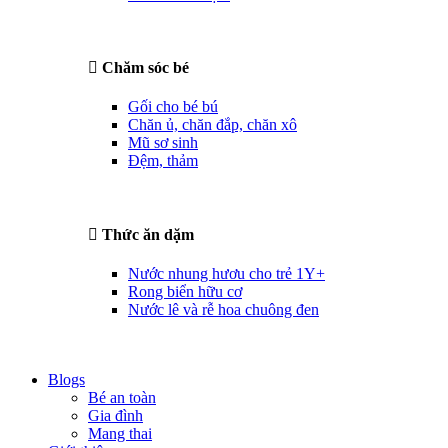
Chăm sóc bé
Gối cho bé bú
Chăn ủ, chăn đắp, chăn xô
Mũ sơ sinh
Đệm, thảm
Thức ăn dặm
Nước nhung hươu cho trẻ 1Y+
Rong biển hữu cơ
Nước lê và rễ hoa chuông đen
Blogs
Bé an toàn
Gia đình
Mang thai