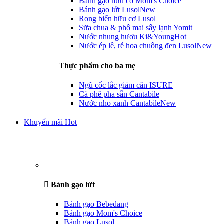
Bánh gạo hữu cơ Mom's Choice
Bánh gạo lứt Lusol
New
Rong biển hữu cơ Lusol
Sữa chua & phô mai sấy lạnh Yomit
Nước nhung hươu Ki&Young
Hot
Nước ép lê, rễ hoa chuông đen Lusol
New
Thực phẩm cho ba mẹ
Ngũ cốc lắc giảm cân ISURE
Cà phê pha sẵn Cantabile
Nước nho xanh Cantabile
New
Khuyến mãi Hot
Bánh gạo lứt
Bánh gạo Bebedang
Bánh gạo Mom's Choice
Bánh gạo Lusol