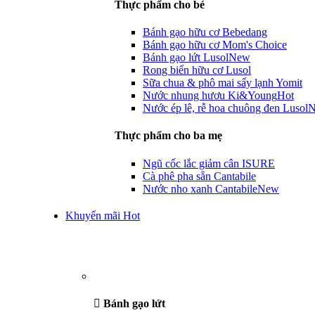
Thực phẩm cho bé
Bánh gạo hữu cơ Bebedang
Bánh gạo hữu cơ Mom's Choice
Bánh gạo lứt Lusol
New
Rong biển hữu cơ Lusol
Sữa chua & phô mai sấy lạnh Yomit
Nước nhung hươu Ki&Young
Hot
Nước ép lê, rễ hoa chuông đen Lusol
Thực phẩm cho ba mẹ
Ngũ cốc lắc giảm cân ISURE
Cà phê pha sẵn Cantabile
Nước nho xanh Cantabile
New
Khuyến mãi Hot
Bánh gạo lứt