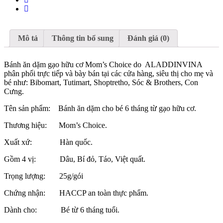
Mô tả
Thông tin bổ sung
Đánh giá (0)
Bánh ăn dặm gạo hữu cơ Mom’s Choice do ALADDINVINA
phân phối trực tiếp và bày bán tại các cửa hàng, siêu thị cho mẹ và
bé như: Bibomart, Tutimart, Shoptretho, Sóc & Brothers, Con
Cưng.
Tên sản phẩm: Bánh ăn dặm cho bé 6 tháng từ gạo hữu cơ.
Thương hiệu: Mom’s Choice.
Xuất xứ: Hàn quốc.
Gồm 4 vị: Dâu, Bí đỏ, Táo, Việt quất.
Trọng lượng: 25g/gói
Chứng nhận: HACCP an toàn thực phẩm.
Dành cho: Bé từ 6 tháng tuổi.