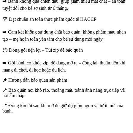
➡️ Bánh không qua chiên dầu, giúp giảm thiểu mất chất – an toàn
tuyệt đối cho bé sơ sinh từ 6 tháng.
🏆 Đạt chuẩn an toàn thực phẩm quốc tế HACCP
➡️ Cam kết không sử dụng chất bảo quản, không phẩm màu nhân
tạo – mẹ hoàn toàn yên tâm cho bé sử dụng mỗi ngày.
📦 Đóng gói tiện lợi – Túi zip dễ bảo quản
➡️ Gói bánh có khóa zip, dễ dàng mở ra – đóng lại, thuận tiện khi
mang đi chơi, đi học hoặc du lịch.
📌 Hướng dẫn bảo quản sản phẩm
📍 Bảo quản nơi khô ráo, thoáng mát, tránh ánh nắng trực tiếp và
nơi ẩm thấp.
📍 Đóng kín túi sau khi mở để giữ độ giòn ngon và tươi mới của
bánh.