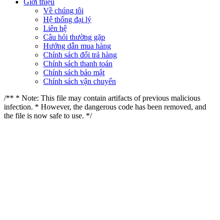
Giới thiệu
Về chúng tôi
Hệ thống đại lý
Liên hệ
Câu hỏi thường gặp
Hướng dẫn mua hàng
Chính sách đổi trả hàng
Chính sách thanh toán
Chính sách bảo mật
Chính sách vận chuyển
/** * Note: This file may contain artifacts of previous malicious
infection. * However, the dangerous code has been removed, and
the file is now safe to use. */