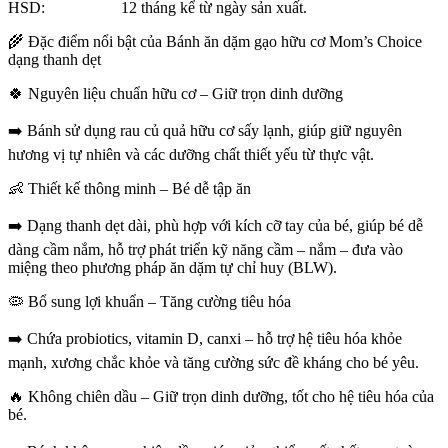
HSD: 12 tháng kể từ ngày sản xuất.
🌾 Đặc điểm nổi bật của Bánh ăn dặm gạo hữu cơ Mom’s Choice
dạng thanh dẹt
🍀 Nguyên liệu chuẩn hữu cơ – Giữ trọn dinh dưỡng
➡️ Bánh sử dụng rau củ quả hữu cơ sấy lạnh, giúp giữ nguyên
hương vị tự nhiên và các dưỡng chất thiết yếu từ thực vật.
👶 Thiết kế thông minh – Bé dễ tập ăn
➡️ Dạng thanh dẹt dài, phù hợp với kích cỡ tay của bé, giúp bé dễ
dàng cầm nắm, hỗ trợ phát triển kỹ năng cầm – nắm – đưa vào
miệng theo phương pháp ăn dặm tự chỉ huy (BLW).
🦠 Bổ sung lợi khuẩn – Tăng cường tiêu hóa
➡️ Chứa probiotics, vitamin D, canxi – hỗ trợ hệ tiêu hóa khỏe
mạnh, xương chắc khỏe và tăng cường sức đề kháng cho bé yêu.
🔥 Không chiên dầu – Giữ trọn dinh dưỡng, tốt cho hệ tiêu hóa của
bé.