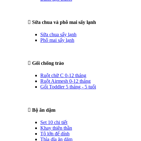
Sữa chua và phô mai sấy lạnh
Sữa chua sấy lạnh
Phô mai sấy lạnh
Gối chống trào
Ruột chữ C 0-12 tháng
Ruột Airmesh 0-12 tháng
Gối Toddler 5 tháng - 5 tuổi
Bộ ăn dặm
Set 10 chi tiết
Khay thiên thần
Tô lớn đế dính
Thìa dĩa ăn dặm