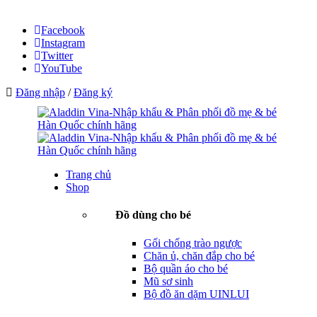
Facebook
Instagram
Twitter
YouTube
Đăng nhập
/
Đăng ký
Trang chủ
Shop
Đồ dùng cho bé
Gối chống trào ngược
Chăn ủ, chăn đắp cho bé
Bộ quần áo cho bé
Mũ sơ sinh
Bộ đồ ăn dặm UINLUI