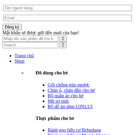
Đăng ký
Mật khẩu sẽ được gửi đến mail của bạn!
Trang chủ
Shop
Đồ dùng cho bé
Gối chống trào ngược
Chăn ủ, chăn đắp cho bé
Bộ quần áo cho bé
Mũ sơ sinh
Bộ đồ ăn dặm UINLUI
Thực phẩm cho bé
Bánh gạo hữu cơ Bebedang